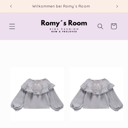
Direkt
Wilkommen bei Romy´s Room
zum
Inhalt
Warenkorb
oduktinformationen
ingen