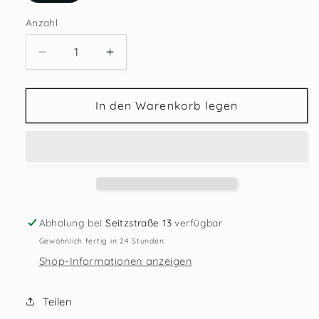
Anzahl
Verringere
Erhöhe
die
die
Menge
Menge
für
für
In den Warenkorb legen
LOUISE
LOUISE
MISHA
MISHA
Bluse
Bluse
Nagyka
Nagyka
Abholung bei
Seitzstraße 13
verfügbar
Gewöhnlich fertig in 24 Stunden
Shop-Informationen anzeigen
Teilen